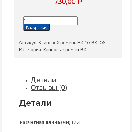
730,00
₽
Количество
товара
В корзину
Клиновой
ремень
Артикул:
Клиновой ремень BX 40 BX 1061
BX
Категория:
Клиновые ремни BX
40
BX
1061
Детали
Отзывы (0)
Детали
Расчётная длина (мм)
1061