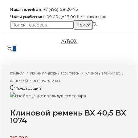
Наш телефон:
+7 (495) 128-20-75
Часы работы:
с 09:00 до 18:00 без выходных
Поиск:>
Поиск
Перейти
Перейти
AYROX
к
к
0
навигации
содержимому
ГЛАВНАЯ
/
РЕМНИ ПРИВОДНЫЕ CONTITECH
/
КЛИНОВЫЕ РЕМНИ BX
/
КЛИНОВОЙ РЕМЕНЬ BX 40 BX 1061
Предыдущий
Клиновой ремень BX 40,5 BX
1074
750,00
₽