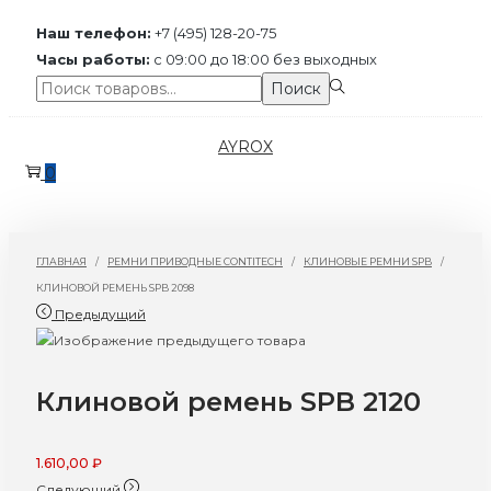
Наш телефон:
+7 (495) 128-20-75
Часы работы:
с 09:00 до 18:00 без выходных
Поиск:>
Поиск
Перейти
Перейти
AYROX
к
к
0
навигации
содержимому
ГЛАВНАЯ
/
РЕМНИ ПРИВОДНЫЕ CONTITECH
/
КЛИНОВЫЕ РЕМНИ SPB
/
КЛИНОВОЙ РЕМЕНЬ SPB 2098
Предыдущий
Клиновой ремень SPB 2120
1.610,00
₽
Следующий