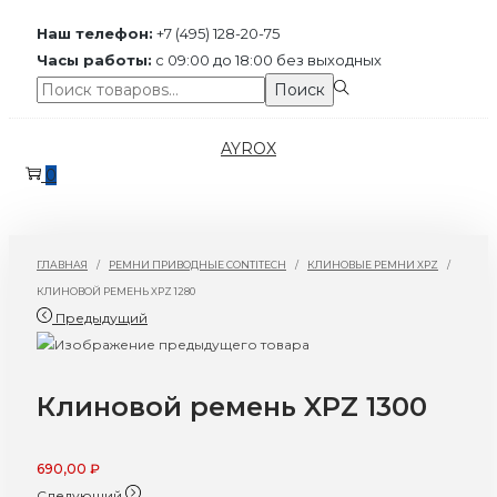
Наш телефон:
+7 (495) 128-20-75
Часы работы:
с 09:00 до 18:00 без выходных
Поиск:>
Поиск
Перейти
Перейти
AYROX
к
к
0
навигации
содержимому
ГЛАВНАЯ
/
РЕМНИ ПРИВОДНЫЕ CONTITECH
/
КЛИНОВЫЕ РЕМНИ XPZ
/
КЛИНОВОЙ РЕМЕНЬ XPZ 1280
Предыдущий
Клиновой ремень XPZ 1300
690,00
₽
Следующий