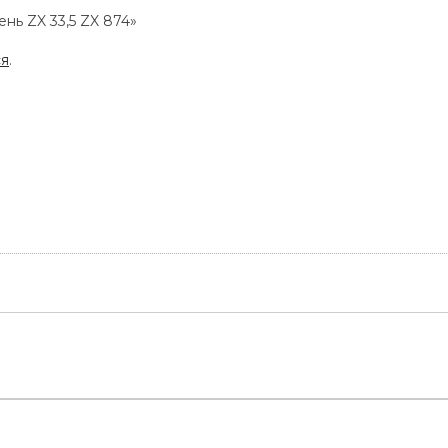
нь ZX 33,5 ZX 874»
ся
.