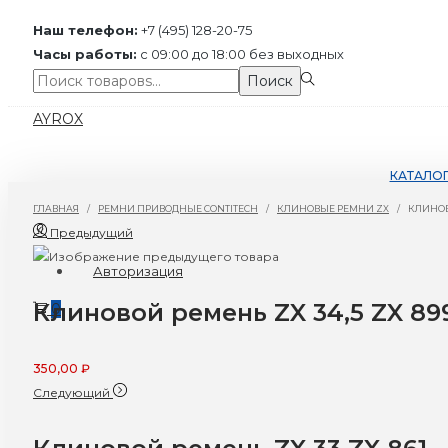
Наш телефон:
+7 (495) 128-20-75
Часы работы:
с 09:00 до 18:00 без выходных
Поиск:>
Поиск
Перейти
Перейти
AYROX
к
к
навигации
содержимому
КАТАЛО
ГЛАВНАЯ
/
РЕМНИ ПРИВОДНЫЕ CONTITECH
/
КЛИНОВЫЕ РЕМНИ ZX
/
КЛИНОВО
Предыдущий
Авторизация
Клиновой ремень ZX 34,5 ZX 89
0
350,00
₽
Следующий