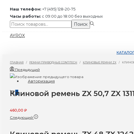
Наш телефон:
+7 (495) 128-20-75
Часы работы:
с 09:00 до 18:00 без выходных
Поиск:>
Поиск
Перейти
Перейти
AYROX
к
к
навигации
содержимому
КАТАЛО
ГЛАВНАЯ
/
РЕМНИ ПРИВОДНЫЕ CONTITECH
/
КЛИНОВЫЕ РЕМНИ ZX
/
КЛИНОВО
Предыдущий
Авторизация
Клиновой ремень ZX 50,7 ZX 131
0
460,00
₽
Следующий