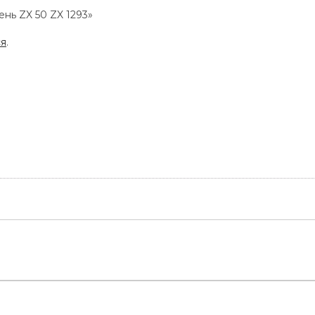
ень ZX 50 ZX 1293»
ся
.