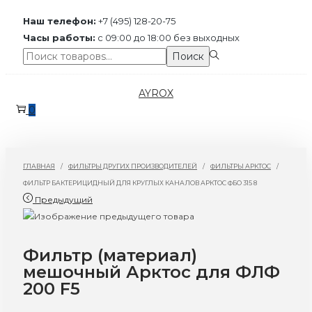
Наш телефон:
+7 (495) 128-20-75
Часы работы:
с 09:00 до 18:00 без выходных
Поиск:>
Поиск
Перейти
Перейти
AYROX
к
к
0
навигации
содержимому
ГЛАВНАЯ
/
ФИЛЬТРЫ ДРУГИХ ПРОИЗВОДИТЕЛЕЙ
/
ФИЛЬТРЫ АРКТОС
/
ФИЛЬТР БАКТЕРИЦИДНЫЙ ДЛЯ КРУГЛЫХ КАНАЛОВ АРКТОС ФБО 315 8
Предыдущий
Фильтр (материал)
мешочный Арктос для ФЛФ
200 F5