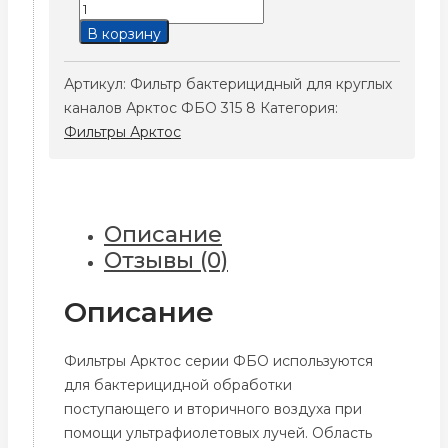
Количество
товара
В корзину
Фильтр
бактерицидный
Артикул:
Фильтр бактерицидный для круглых
для
каналов Арктос ФБО 315 8
Категория:
круглых
Фильтры Арктос
каналов
Арктос
ФБО
315
Описание
8
Отзывы (0)
Описание
Фильтры Арктос серии ФБО используются
для бактерицидной обработки
поступающего и вторичного воздуха при
помощи ультрафиолетовых лучей. Область