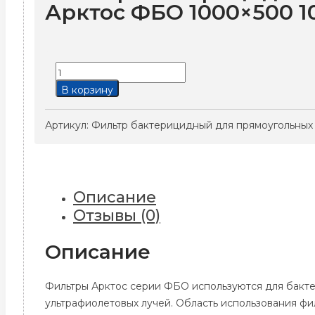
Арктос ФБО 1000×500 
Количество
товара
В корзину
Фильтр
бактерицидный
Артикул:
Фильтр бактерицидный для прямоугольных
для
прямоугольных
каналов
Арктос
Описание
ФБО
Отзывы (0)
1000x500
10A
Описание
Фильтры Арктос серии ФБО используются для бакт
ультрафиолетовых лучей. Область использования ф