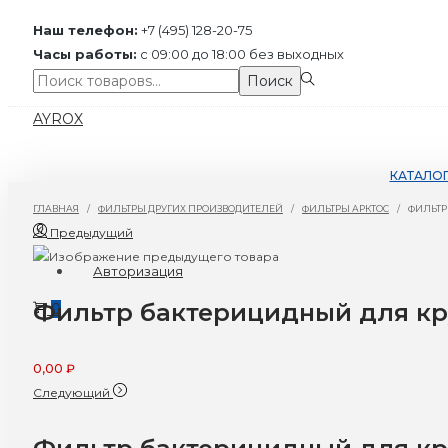
Наш телефон:
+7 (495) 128-20-75
Часы работы:
с 09:00 до 18:00 без выходных
Поиск:>
Поиск
Перейти
Перейти
AYROX
к
к
навигации
содержимому
КАТАЛО
ГЛАВНАЯ
/
ФИЛЬТРЫ ДРУГИХ ПРОИЗВОДИТЕЛЕЙ
/
ФИЛЬТРЫ АРКТОС
/
ФИЛЬТР
Предыдущий
Авторизация
Фильтр бактерицидный для кру
0
0,00
₽
Следующий