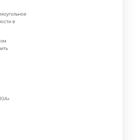
ямоугольное
ости в
ком
чить
10A»