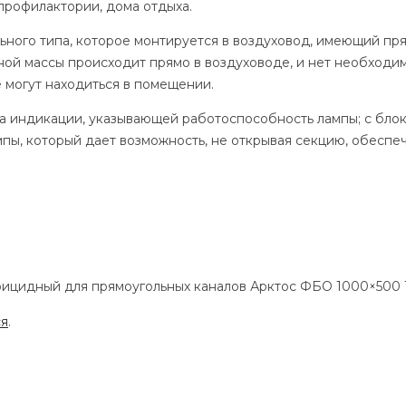
 профилактории, дома отдыха.
ьного типа, которое монтируется в воздуховод, имеющий пр
ой массы происходит прямо в воздуховоде, и нет необходим
 могут находиться в помещении.
а индикации, указывающей работоспособность лампы; с бло
пы, который дает возможность, не открывая секцию, обеспе
ерицидный для прямоугольных каналов Арктос ФБО 1000×500 
ся
.