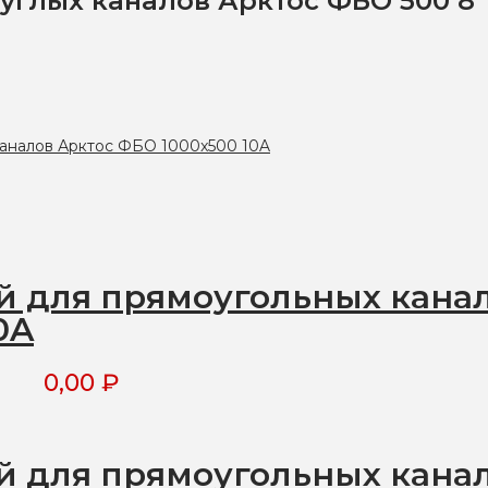
углых каналов Арктос ФБО 500 8
 для прямоугольных кана
0A
0,00
₽
 для прямоугольных кана