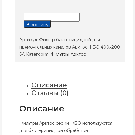
Количество
товара
В корзину
Фильтр
бактерицидный
Артикул:
Фильтр бактерицидный для
для
прямоугольных каналов Арктос ФБО 400x200
прямоугольных
6A
Категория:
Фильтры Арктос
каналов
Арктос
ФБО
400x200
Описание
6A
Отзывы (0)
Описание
Фильтры Арктос серии ФБО используются
для бактерицидной обработки