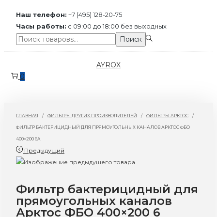
Наш телефон:
+7 (495) 128-20-75
Часы работы:
с 09:00 до 18:00 без выходных
Поиск:>
Поиск
Перейти
Перейти
AYROX
к
к
0
навигации
содержимому
ГЛАВНАЯ
/
ФИЛЬТРЫ ДРУГИХ ПРОИЗВОДИТЕЛЕЙ
/
ФИЛЬТРЫ АРКТОС
/
ФИЛЬТР БАКТЕРИЦИДНЫЙ ДЛЯ ПРЯМОУГОЛЬНЫХ КАНАЛОВ АРКТОС ФБО
400×200 6A
Предыдущий
Фильтр бактерицидный для
прямоугольных каналов
Арктос ФБО 400×200 6