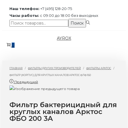
Наш телефон:
+7 (495) 128-20-75
Часы работы:
с 09:00 до 18:00 без выходных
Поиск:>
Поиск
Перейти
Перейти
AYROX
к
к
0
навигации
содержимому
ГЛАВНАЯ
/
ФИЛЬТРЫ ДРУГИХ ПРОИЗВОДИТЕЛЕЙ
/
ФИЛЬТРЫ АРКТОС
/
ФИЛЬТР (КОРПУС) ДЛЯ КРУГЛЫХ КАНАЛОВ АРКТОС ФЛФ 160
Предыдущий
Фильтр бактерицидный для
круглых каналов Арктос
ФБО 200 3A