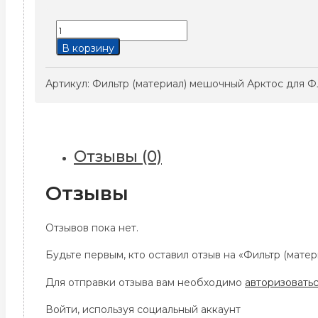
Количество
товара
В корзину
Фильтр
(материал)
Артикул:
Фильтр (материал) мешочный Арктос для Ф
мешочный
Арктос
для
ФЛФ
Отзывы (0)
355
F7
Отзывы
Отзывов пока нет.
Будьте первым, кто оставил отзыв на «Фильтр (мат
Для отправки отзыва вам необходимо
авторизовать
Войти, используя социальный аккаунт