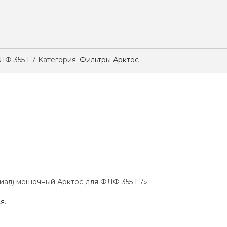
ЛФ 355 F7
Категория:
Фильтры Арктос
ериал) мешочный Арктос для ФЛФ 355 F7»
ся
.