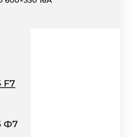
 600×350 16A
 F7
5 Ф7