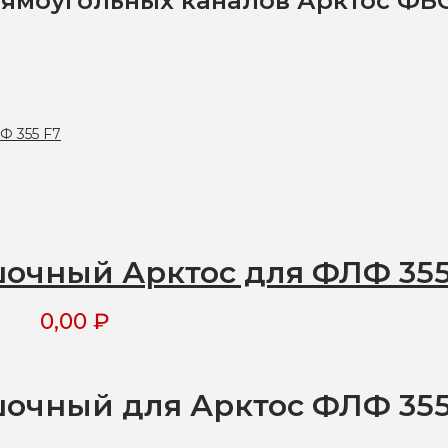
ямоугольных каналов Арктос ФБО
шочный Арктос для ФЛФ 355
0,00
₽
шочный для Арктос ФЛФ 35