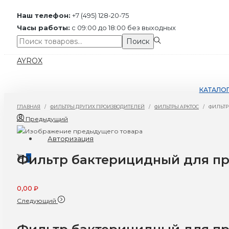
Наш телефон:
+7 (495) 128-20-75
Часы работы:
с 09:00 до 18:00 без выходных
Поиск:>
Поиск
Перейти
Перейти
AYROX
к
к
навигации
содержимому
КАТАЛО
ГЛАВНАЯ
/
ФИЛЬТРЫ ДРУГИХ ПРОИЗВОДИТЕЛЕЙ
/
ФИЛЬТРЫ АРКТОС
/
ФИЛЬТР
Предыдущий
Авторизация
Фильтр бактерицидный для пр
0
0,00
₽
Следующий