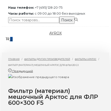
Наш телефон:
+7 (495) 128-20-75
Часы работы:
с 09:00 до 18:00 без выходных
Поиск:>
Поиск
Перейти
Перейти
AYROX
к
к
0
навигации
содержимому
ГЛАВНАЯ
/
ФИЛЬТРЫ ДРУГИХ ПРОИЗВОДИТЕЛЕЙ
/
ФИЛЬТРЫ АРКТОС
/
ФИЛЬТР (МАТЕРИАЛ) МЕШОЧНЫЙ АРКТОС ДЛЯ ФЛФ 630 G3
Предыдущий
Фильтр (материал)
мешочный Арктос для ФЛР
600×300 F5