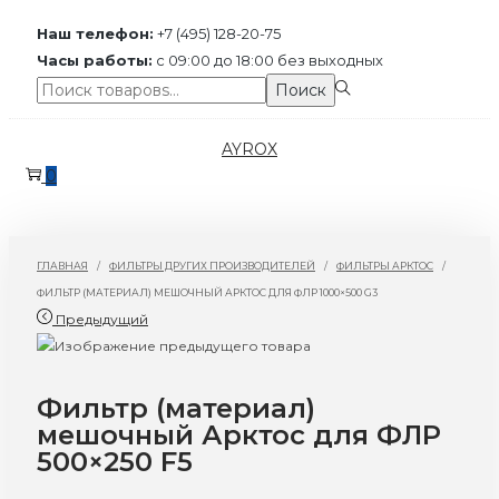
Наш телефон:
+7 (495) 128-20-75
Часы работы:
с 09:00 до 18:00 без выходных
Поиск:>
Поиск
Перейти
Перейти
AYROX
к
к
0
навигации
содержимому
ГЛАВНАЯ
/
ФИЛЬТРЫ ДРУГИХ ПРОИЗВОДИТЕЛЕЙ
/
ФИЛЬТРЫ АРКТОС
/
ФИЛЬТР (МАТЕРИАЛ) МЕШОЧНЫЙ АРКТОС ДЛЯ ФЛР 1000×500 G3
Предыдущий
Фильтр (материал)
мешочный Арктос для ФЛР
500×250 F5