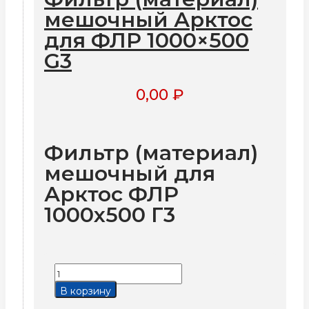
мешочный Арктос
для ФЛР 1000×500
G3
0,00
₽
Фильтр (материал)
мешочный для
Арктос ФЛР
1000х500 Г3
Количество
товара
В корзину
Фильтр