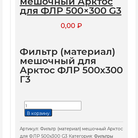
мешочный Арктос
для ФЛР 500×300 G3
0,00
₽
Фильтр (материал)
мешочный для
Арктос ФЛР 500х300
Г3
Количество
товара
В корзину
Фильтр
(материал)
Артикул:
Фильтр (материал) мешочный Арктос
мешочный
для ФЛР 500x300 G3
Категория:
Фильтры