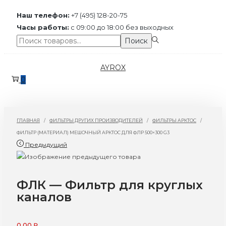
Наш телефон:
+7 (495) 128-20-75
Часы работы:
с 09:00 до 18:00 без выходных
Поиск:>
Поиск
Перейти
Перейти
AYROX
к
к
0
навигации
содержимому
ГЛАВНАЯ
/
ФИЛЬТРЫ ДРУГИХ ПРОИЗВОДИТЕЛЕЙ
/
ФИЛЬТРЫ АРКТОС
/
ФИЛЬТР (МАТЕРИАЛ) МЕШОЧНЫЙ АРКТОС ДЛЯ ФЛР 500×300 G3
Предыдущий
ФЛК — Фильтр для круглых
каналов
0,00
₽