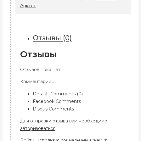
Арктос
Арктос
для
ФЛР
500x300
G3
Отзывы (0)
Отзывы
Отзывов пока нет.
Комментарий...
Default Comments (0)
Facebook Comments
Disqus Comments
Для отправки отзыва вам необходимо
авторизоваться
.
Войти, используя социальный аккаунт