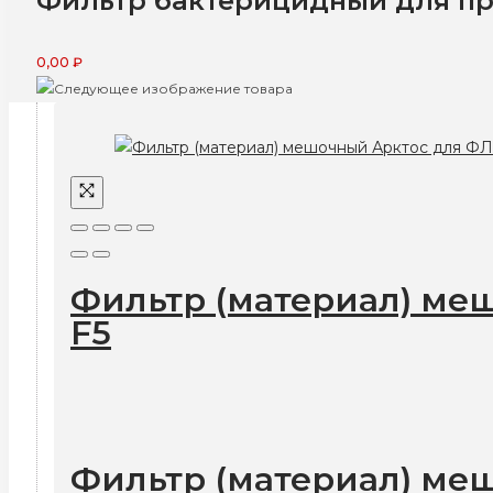
Фильтр бактерицидный для пр
0,00
₽
Фильтр (материал) ме
F5
Фильтр (материал) ме