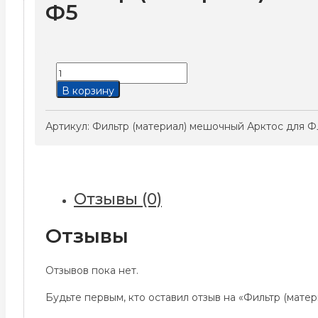
Ф5
Количество
товара
В корзину
Фильтр
(материал)
Артикул:
Фильтр (материал) мешочный Арктос для Ф
мешочный
Арктос
для
ФЛР
Отзывы (0)
600x350
F5
Отзывы
Отзывов пока нет.
Будьте первым, кто оставил отзыв на «Фильтр (мат