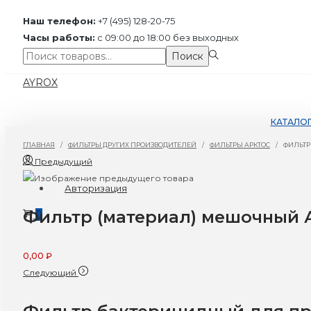
Наш телефон:
+7 (495) 128-20-75
Часы работы:
с 09:00 до 18:00 без выходных
Поиск:>
Поиск
Перейти
Перейти
AYROX
к
к
навигации
содержимому
КАТАЛО
ГЛАВНАЯ
/
ФИЛЬТРЫ ДРУГИХ ПРОИЗВОДИТЕЛЕЙ
/
ФИЛЬТРЫ АРКТОС
/
ФИЛЬТР
Предыдущий
Авторизация
Фильтр (материал) мешочный А
0
0,00
₽
Следующий