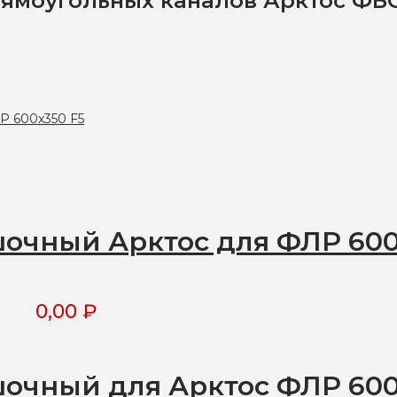
ямоугольных каналов Арктос ФБО
шочный Арктос для ФЛР 60
0,00
₽
шочный для Арктос ФЛР 60