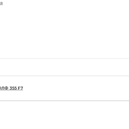
ся
.
ФЛФ 355 F7