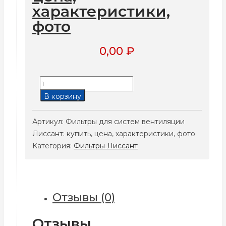
характеристики,
фото
0,00
₽
Количество
товара
В корзину
Фильтры
для
Артикул:
Фильтры для систем вентиляции
систем
Лиссант: купить, цена, характеристики, фото
вентиляции
Категория:
Фильтры Лиссант
Лиссант:
купить,
цена,
характеристики,
Отзывы (0)
фото
Отзывы