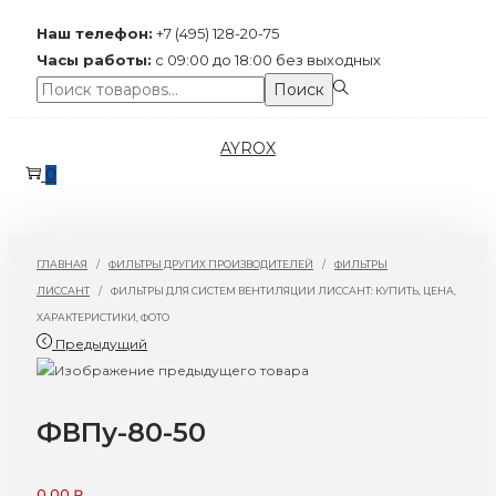
Наш телефон:
+7 (495) 128-20-75
Часы работы:
с 09:00 до 18:00 без выходных
Поиск:>
Поиск
Перейти
Перейти
AYROX
к
к
0
навигации
содержимому
ГЛАВНАЯ
/
ФИЛЬТРЫ ДРУГИХ ПРОИЗВОДИТЕЛЕЙ
/
ФИЛЬТРЫ
ЛИССАНТ
/
ФИЛЬТРЫ ДЛЯ СИСТЕМ ВЕНТИЛЯЦИИ ЛИССАНТ: КУПИТЬ, ЦЕНА,
ХАРАКТЕРИСТИКИ, ФОТО
Предыдущий
ФВПу-80-50
0,00
₽