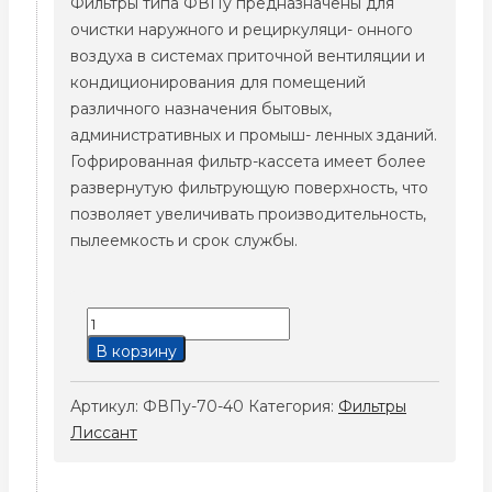
Фильтры типа ФВПу предназначены для
очистки наружного и рециркуляци- онного
воздуха в системах приточной вентиляции и
кондиционирования для помещений
различного назначения бытовых,
административных и промыш- ленных зданий.
Гофрированная фильтр-кассета имеет более
развернутую фильтрующую поверхность, что
позволяет увеличивать производительность,
пылеемкость и срок службы.
Количество
товара
В корзину
ФВПу-70-
40
Артикул:
ФВПу-70-40
Категория:
Фильтры
Лиссант