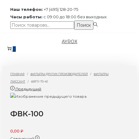
Наш телефон:
+7 (495) 128-20-75
Часы работы:
с 09:00 до 18:00 без выходных
Поиск:>
Поиск
Перейти
Перейти
AYROX
к
к
0
навигации
содержимому
ГЛАВНАЯ
/
ФИЛЬТРЫ ДРУГИХ ПРОИЗВОДИТЕЛЕЙ
/
ФИЛЬТРЫ
ЛИССАНТ
/
ФВПУ-70-40
Предыдущий
ФВК-100
0,00
₽
Следующий