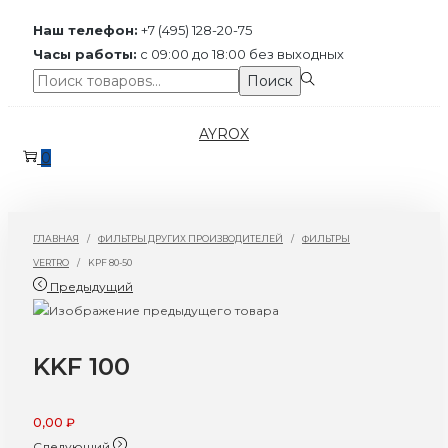
Наш телефон:
+7 (495) 128-20-75
Часы работы:
с 09:00 до 18:00 без выходных
Поиск:>
Поиск
Перейти
Перейти
AYROX
к
к
0
навигации
содержимому
ГЛАВНАЯ
/
ФИЛЬТРЫ ДРУГИХ ПРОИЗВОДИТЕЛЕЙ
/
ФИЛЬТРЫ
VERTRO
/
KPF 80-50
Предыдущий
KKF 100
0,00
₽
Следующий