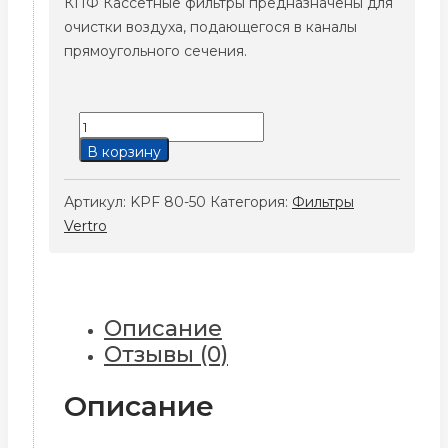
КПФ Кассетные фильтры предназначены для
очистки воздуха, подающегося в каналы
прямоугольного сечения.
Количество
товара
В корзину
KPF
80-
Артикул:
KPF 80-50
Категория:
Фильтры
50
Vertro
Описание
Отзывы (0)
Описание