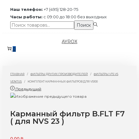
Наш телефон:
+7 (495) 128-20-75
Часы работы:
с 09:00 до 18:00 без выходных
Поиск:>
Поиск
Перейти
Перейти
AYROX
к
к
0
навигации
содержимому
ГЛАВНАЯ
/
ФИЛЬТРЫ ДРУГИХ ПРОИЗВОДИТЕЛЕЙ
/
ФИЛЬТРЫ VTS VS
VENTUS
/
КОМПЛЕКТ КАРМАННЫХ ФИЛЬТРОВ ДЛЯ VS100
Предыдущий
Карманный фильтр B.FLT F7
( для NVS 23 )
0,00
₽