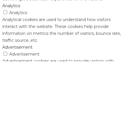
Analytics
Analytics
Analytical cookies are used to understand how visitors
interact with the website. These cookies help provide
information on metrics the number of visitors, bounce rate,
traffic source, etc.
Advertisement
Advertisement
Advertisement cookies are used to provide visitors with
relevant ads and marketing campaigns. These cookies track
visitors across websites and collect information to provide
customized ads.
Others
Others
Other uncategorized cookies are those that are being
analyzed and have not been classified into a category as yet.
SAVE & ACCEPT
Powered by