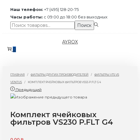
Наш телефон:
+7 (495) 128-20-75
Часы работы:
с 09:00 до 18:00 без выходных
Поиск:>
Поиск
Перейти
Перейти
AYROX
к
к
0
навигации
содержимому
ГЛАВНАЯ
/
ФИЛЬТРЫ ДРУГИХ ПРОИЗВОДИТЕЛЕЙ
/
ФИЛЬТРЫ VTS VS
VENTUS
/
КОМПЛЕКТ ЯЧЕЙКОВЫХ ФИЛЬТРОВ VS55 P.FLT G4
Предыдущий
Комплект ячейковых
фильтров VS230 P.FLT G4
0,00
₽