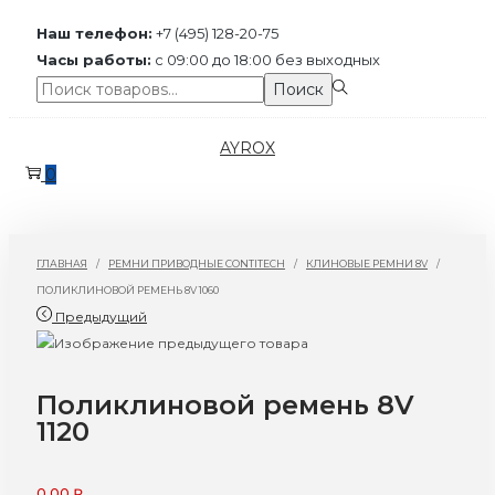
Наш телефон:
+7 (495) 128-20-75
Часы работы:
с 09:00 до 18:00 без выходных
Поиск:>
Поиск
Перейти
Перейти
AYROX
к
к
0
навигации
содержимому
ГЛАВНАЯ
/
РЕМНИ ПРИВОДНЫЕ CONTITECH
/
КЛИНОВЫЕ РЕМНИ 8V
/
ПОЛИКЛИНОВОЙ РЕМЕНЬ 8V 1060
Предыдущий
Поликлиновой ремень 8V
1120
0,00
₽