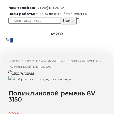
Наш телефон:
+7 (495) 128-20-75
Часы работы:
с 09:00 до 18:00 без выходных
Поиск:>
Поиск
Перейти
Перейти
AYROX
к
к
0
навигации
содержимому
ГЛАВНАЯ
/
РЕМНИ ПРИВОДНЫЕ CONTITECH
/
КЛИНОВЫЕ РЕМНИ 8V
/
ПОЛИКЛИНОВОЙ РЕМЕНЬ 8V 3000
Предыдущий
Поликлиновой ремень 8V
3150
0,00
₽