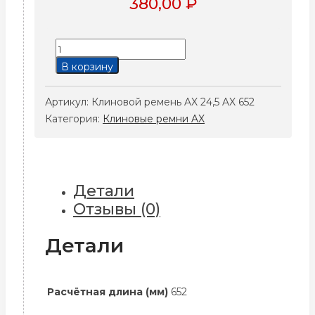
380,00
₽
Количество
товара
В корзину
Клиновой
ремень
Артикул:
Клиновой ремень AX 24,5 AX 652
AX
Категория:
Клиновые ремни AX
24,5
AX
652
Детали
Отзывы (0)
Детали
Расчётная длина (мм)
652