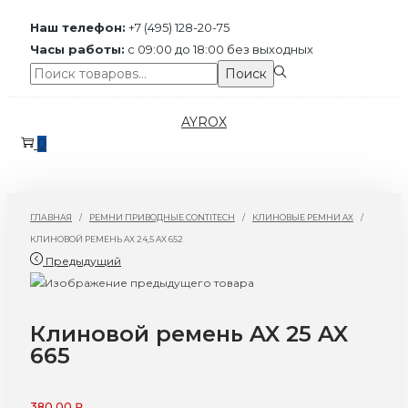
Наш телефон:
+7 (495) 128-20-75
Часы работы:
с 09:00 до 18:00 без выходных
Поиск:>
Поиск
Перейти
Перейти
AYROX
к
к
0
навигации
содержимому
ГЛАВНАЯ
/
РЕМНИ ПРИВОДНЫЕ CONTITECH
/
КЛИНОВЫЕ РЕМНИ AX
/
КЛИНОВОЙ РЕМЕНЬ AX 24,5 AX 652
Предыдущий
Клиновой ремень AX 25 AX
665
380,00
₽