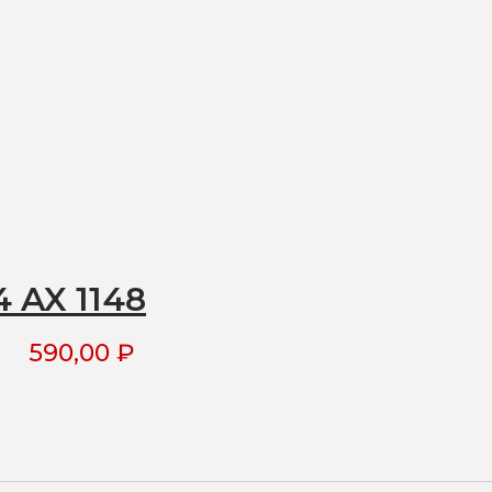
 AX 1148
590,00
₽