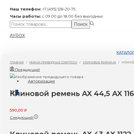
Наш телефон:
+7 (495) 128-20-75
Часы работы:
с 09:00 до 18:00 без выходных
Поиск:>
Поиск
Перейти
Перейти
AYROX
к
к
навигации
содержимому
КАТАЛО
ГЛАВНАЯ
/
РЕМНИ ПРИВОДНЫЕ CONTITECH
/
КЛИНОВЫЕ РЕМНИ AX
/
КЛИНОВО
Предыдущий
Авторизация
Клиновой ремень AX 44,5 AX 11
0
590,00
₽
Следующий