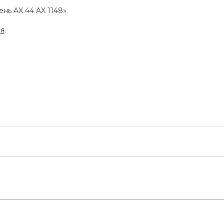
ень AX 44 AX 1148»
ся
.