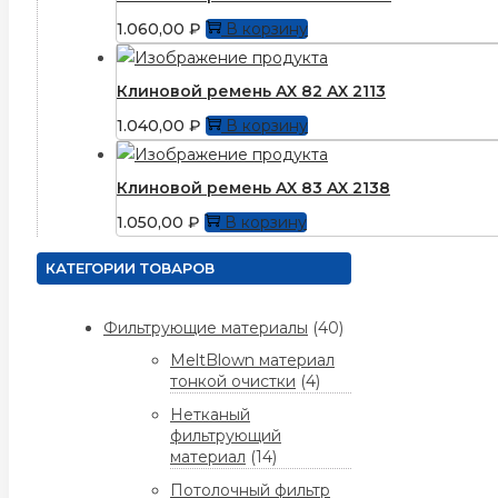
1.060,00
₽
В корзину
Клиновой ремень AX 82 AX 2113
1.040,00
₽
В корзину
Клиновой ремень AX 83 AX 2138
1.050,00
₽
В корзину
КАТЕГОРИИ ТОВАРОВ
Фильтрующие материалы
(40)
MeltBlown материал
тонкой очистки
(4)
Нетканый
фильтрующий
материал
(14)
Потолочный фильтр