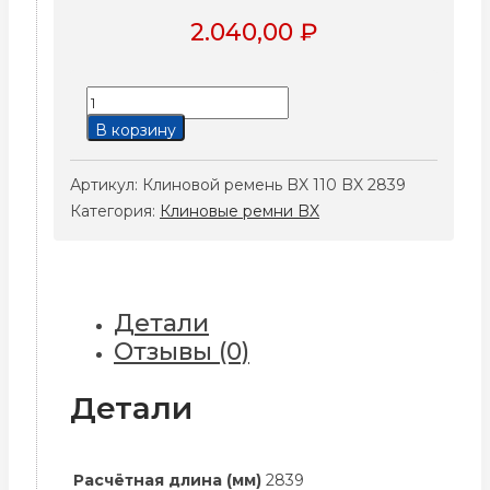
2.040,00
₽
Количество
товара
В корзину
Клиновой
ремень
Артикул:
Клиновой ремень BX 110 BX 2839
BX
Категория:
Клиновые ремни BX
110
BX
2839
Детали
Отзывы (0)
Детали
Расчётная длина (мм)
2839