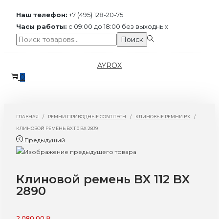
Наш телефон:
+7 (495) 128-20-75
Часы работы:
с 09:00 до 18:00 без выходных
Поиск:>
Поиск
Перейти
Перейти
AYROX
к
к
0
навигации
содержимому
ГЛАВНАЯ
/
РЕМНИ ПРИВОДНЫЕ CONTITECH
/
КЛИНОВЫЕ РЕМНИ BX
/
КЛИНОВОЙ РЕМЕНЬ BX 110 BX 2839
Предыдущий
Клиновой ремень BX 112 BX
2890
2.080,00
₽