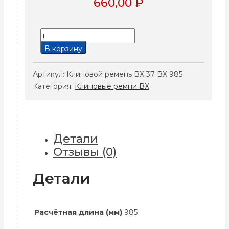
660,00
₽
Количество
товара
В корзину
Клиновой
ремень
Артикул:
Клиновой ремень BX 37 BX 985
BX
Категория:
Клиновые ремни BX
37
BX
985
Детали
Отзывы (0)
Детали
Расчётная длина (мм)
985