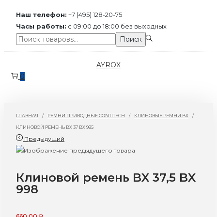
Наш телефон:
+7 (495) 128-20-75
Часы работы:
с 09:00 до 18:00 без выходных
Поиск:>
Поиск
Перейти
Перейти
AYROX
к
к
0
навигации
содержимому
ГЛАВНАЯ
/
РЕМНИ ПРИВОДНЫЕ CONTITECH
/
КЛИНОВЫЕ РЕМНИ BX
/
КЛИНОВОЙ РЕМЕНЬ BX 37 BX 985
Предыдущий
Клиновой ремень BX 37,5 BX
998
660,00
₽