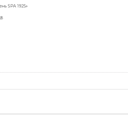
ень SPA 1925»
ся
.