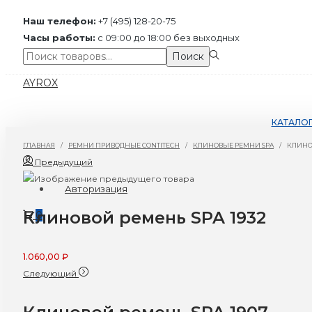
Наш телефон:
+7 (495) 128-20-75
Часы работы:
с 09:00 до 18:00 без выходных
Поиск:>
Поиск
Перейти
Перейти
AYROX
к
к
навигации
содержимому
КАТАЛО
ГЛАВНАЯ
/
РЕМНИ ПРИВОДНЫЕ CONTITECH
/
КЛИНОВЫЕ РЕМНИ SPA
/
КЛИНОВ
Предыдущий
Авторизация
Клиновой ремень SPA 1932
0
1.060,00
₽
Следующий