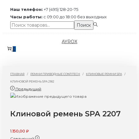
Наш телефон:
+7 (495) 128-20-75
Часы работы:
с 09:00 до 18:00 без выходных
Поиск:>
Поиск
Перейти
Перейти
AYROX
к
к
0
навигации
содержимому
ГЛАВНАЯ
/
РЕМНИ ПРИВОДНЫЕ CONTITECH
/
КЛИНОВЫЕ РЕМНИ SPA
/
КЛИНОВОЙ РЕМЕНЬ SPA 2182
Предыдущий
Клиновой ремень SPA 2207
1.150,00
₽
Следующий