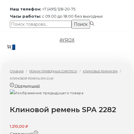
Наш телефон:
+7 (495) 128-20-75
Часы работы:
с 09:00 до 18:00 без выходных
Поиск:>
Поиск
Перейти
Перейти
AYROX
к
к
0
навигации
содержимому
ГЛАВНАЯ
/
РЕМНИ ПРИВОДНЫЕ CONTITECH
/
КЛИНОВЫЕ РЕМНИ SPA
/
КЛИНОВОЙ РЕМЕНЬ SPA 2240
Предыдущий
Клиновой ремень SPA 2282
1.210,00
₽
Следующий