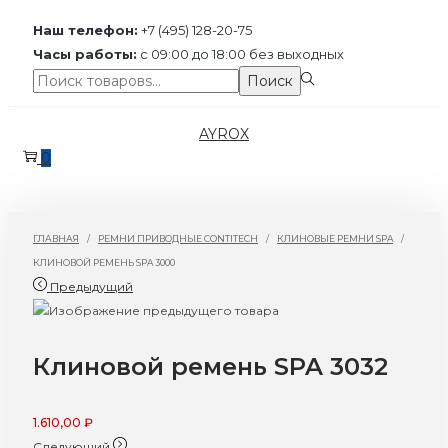
Наш телефон:
+7 (495) 128-20-75
Часы работы:
с 09:00 до 18:00 без выходных
Поиск:>
Поиск
Перейти
Перейти
AYROX
к
к
0
навигации
содержимому
ГЛАВНАЯ
/
РЕМНИ ПРИВОДНЫЕ CONTITECH
/
КЛИНОВЫЕ РЕМНИ SPA
/
КЛИНОВОЙ РЕМЕНЬ SPA 3000
Предыдущий
Клиновой ремень SPA 3032
1.610,00
₽
Следующий