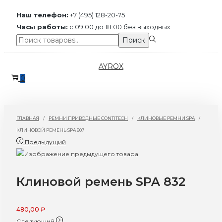
Наш телефон:
+7 (495) 128-20-75
Часы работы:
с 09:00 до 18:00 без выходных
Поиск:>
Поиск
Перейти
Перейти
AYROX
к
к
0
навигации
содержимому
ГЛАВНАЯ
/
РЕМНИ ПРИВОДНЫЕ CONTITECH
/
КЛИНОВЫЕ РЕМНИ SPA
/
КЛИНОВОЙ РЕМЕНЬ SPA 807
Предыдущий
Клиновой ремень SPA 832
480,00
₽
Следующий