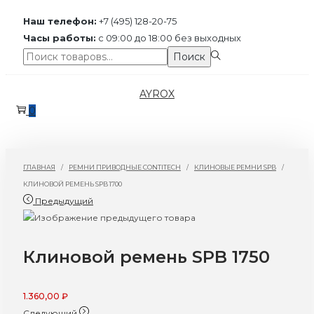
Наш телефон:
+7 (495) 128-20-75
Часы работы:
с 09:00 до 18:00 без выходных
Поиск:>
Поиск
Перейти
Перейти
AYROX
к
к
0
навигации
содержимому
ГЛАВНАЯ
/
РЕМНИ ПРИВОДНЫЕ CONTITECH
/
КЛИНОВЫЕ РЕМНИ SPB
/
КЛИНОВОЙ РЕМЕНЬ SPB 1700
Предыдущий
Клиновой ремень SPB 1750
1.360,00
₽
Следующий