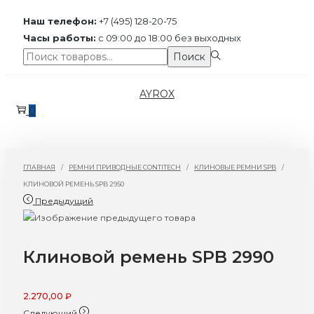
Наш телефон:
+7 (495) 128-20-75
Часы работы:
с 09:00 до 18:00 без выходных
Поиск:>
Поиск
Перейти
Перейти
AYROX
к
к
0
навигации
содержимому
ГЛАВНАЯ
/
РЕМНИ ПРИВОДНЫЕ CONTITECH
/
КЛИНОВЫЕ РЕМНИ SPB
/
КЛИНОВОЙ РЕМЕНЬ SPB 2950
Предыдущий
Клиновой ремень SPB 2990
2.270,00
₽
Следующий