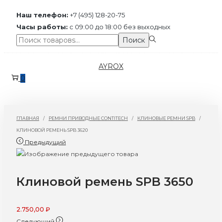
Наш телефон:
+7 (495) 128-20-75
Часы работы:
с 09:00 до 18:00 без выходных
Поиск:>
Поиск
Перейти
Перейти
AYROX
к
к
0
навигации
содержимому
ГЛАВНАЯ
/
РЕМНИ ПРИВОДНЫЕ CONTITECH
/
КЛИНОВЫЕ РЕМНИ SPB
/
КЛИНОВОЙ РЕМЕНЬ SPB 3620
Предыдущий
Клиновой ремень SPB 3650
2.750,00
₽
Следующий