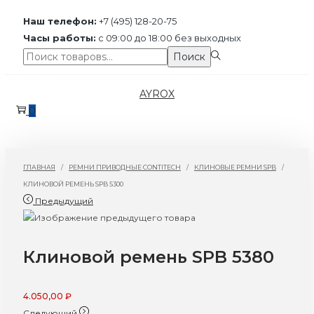
Наш телефон:
+7 (495) 128-20-75
Часы работы:
с 09:00 до 18:00 без выходных
Поиск:>
Поиск
Перейти
Перейти
AYROX
к
к
0
навигации
содержимому
ГЛАВНАЯ
/
РЕМНИ ПРИВОДНЫЕ CONTITECH
/
КЛИНОВЫЕ РЕМНИ SPB
/
КЛИНОВОЙ РЕМЕНЬ SPB 5300
Предыдущий
Клиновой ремень SPB 5380
4.050,00
₽
Следующий