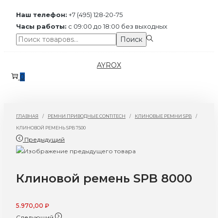
Наш телефон:
+7 (495) 128-20-75
Часы работы:
с 09:00 до 18:00 без выходных
Поиск:>
Поиск
Перейти
Перейти
AYROX
к
к
0
навигации
содержимому
ГЛАВНАЯ
/
РЕМНИ ПРИВОДНЫЕ CONTITECH
/
КЛИНОВЫЕ РЕМНИ SPB
/
КЛИНОВОЙ РЕМЕНЬ SPB 7500
Предыдущий
Клиновой ремень SPB 8000
5.970,00
₽
Следующий