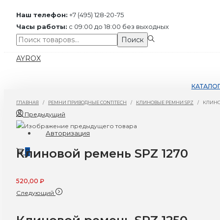
Наш телефон:
+7 (495) 128-20-75
Часы работы:
с 09:00 до 18:00 без выходных
Поиск:>
Поиск
Перейти
Перейти
AYROX
к
к
навигации
содержимому
КАТАЛО
ГЛАВНАЯ
/
РЕМНИ ПРИВОДНЫЕ CONTITECH
/
КЛИНОВЫЕ РЕМНИ SPZ
/
КЛИНО
Предыдущий
Авторизация
Клиновой ремень SPZ 1270
0
520,00
₽
Следующий