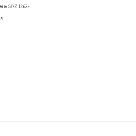
ень SPZ 1262»
ся
.