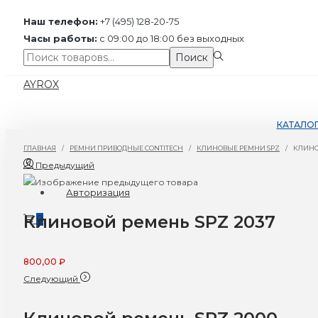
Наш телефон:
+7 (495) 128-20-75
Часы работы:
с 09:00 до 18:00 без выходных
Поиск:>
Поиск
Перейти
Перейти
AYROX
к
к
навигации
содержимому
КАТАЛО
ГЛАВНАЯ
/
РЕМНИ ПРИВОДНЫЕ CONTITECH
/
КЛИНОВЫЕ РЕМНИ SPZ
/
КЛИНО
Предыдущий
Авторизация
Клиновой ремень SPZ 2037
0
800,00
₽
Следующий