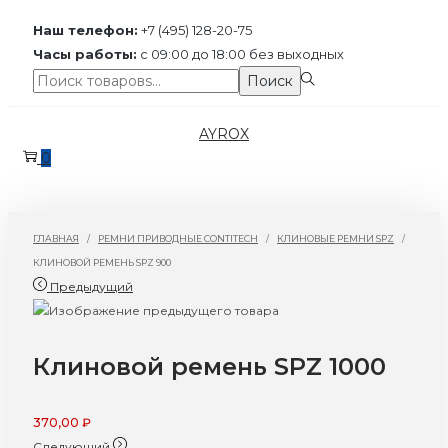
Наш телефон:
+7 (495) 128-20-75
Часы работы:
с 09:00 до 18:00 без выходных
Поиск:>
Поиск
Перейти
Перейти
AYROX
к
к
0
навигации
содержимому
ГЛАВНАЯ
/
РЕМНИ ПРИВОДНЫЕ CONTITECH
/
КЛИНОВЫЕ РЕМНИ SPZ
/
КЛИНОВОЙ РЕМЕНЬ SPZ 900
Предыдущий
Клиновой ремень SPZ 1000
370,00
₽
Следующий