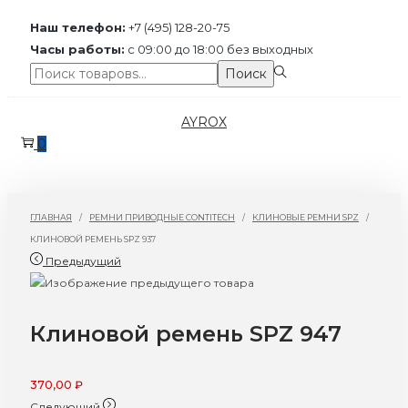
Наш телефон:
+7 (495) 128-20-75
Часы работы:
с 09:00 до 18:00 без выходных
Поиск:>
Поиск
Перейти
Перейти
AYROX
к
к
0
навигации
содержимому
ГЛАВНАЯ
/
РЕМНИ ПРИВОДНЫЕ CONTITECH
/
КЛИНОВЫЕ РЕМНИ SPZ
/
КЛИНОВОЙ РЕМЕНЬ SPZ 937
Предыдущий
Клиновой ремень SPZ 947
370,00
₽
Следующий