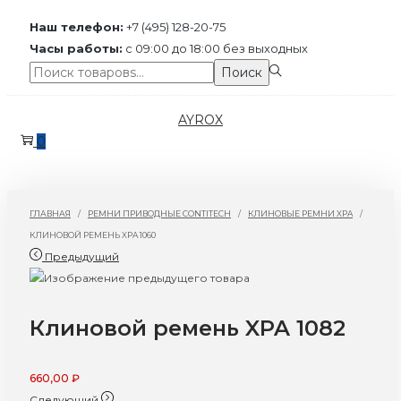
Наш телефон:
+7 (495) 128-20-75
Часы работы:
с 09:00 до 18:00 без выходных
Поиск:>
Поиск
Перейти
Перейти
AYROX
к
к
0
навигации
содержимому
ГЛАВНАЯ
/
РЕМНИ ПРИВОДНЫЕ CONTITECH
/
КЛИНОВЫЕ РЕМНИ XPA
/
КЛИНОВОЙ РЕМЕНЬ XPA 1060
Предыдущий
Клиновой ремень XPA 1082
660,00
₽
Следующий