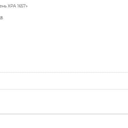
ень XPA 1657»
ся
.