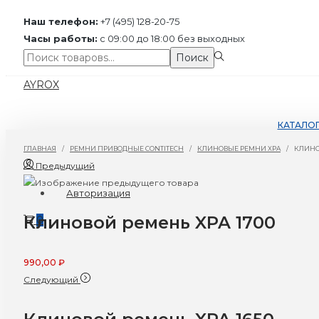
Наш телефон:
+7 (495) 128-20-75
Часы работы:
с 09:00 до 18:00 без выходных
Поиск:>
Поиск
Перейти
Перейти
AYROX
к
к
навигации
содержимому
КАТАЛО
ГЛАВНАЯ
/
РЕМНИ ПРИВОДНЫЕ CONTITECH
/
КЛИНОВЫЕ РЕМНИ XPA
/
КЛИНО
Предыдущий
Авторизация
Клиновой ремень XPA 1700
0
990,00
₽
Следующий