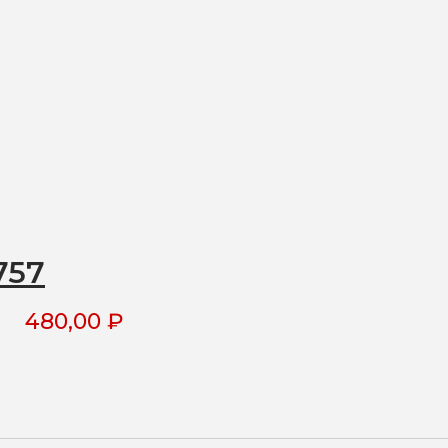
757
480,00
₽