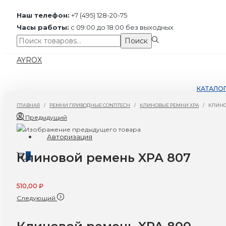
Наш телефон:
+7 (495) 128-20-75
Часы работы:
с 09:00 до 18:00 без выходных
Поиск:>
Поиск
Перейти
Перейти
AYROX
к
к
навигации
содержимому
КАТАЛО
ГЛАВНАЯ
/
РЕМНИ ПРИВОДНЫЕ CONTITECH
/
КЛИНОВЫЕ РЕМНИ XPA
/
КЛИНО
Предыдущий
Авторизация
Клиновой ремень XPA 807
0
510,00
₽
Следующий