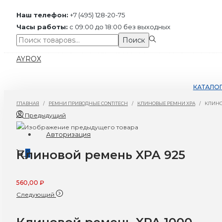
Наш телефон:
+7 (495) 128-20-75
Часы работы:
с 09:00 до 18:00 без выходных
Поиск:>
Поиск
Перейти
Перейти
AYROX
к
к
навигации
содержимому
КАТАЛО
ГЛАВНАЯ
/
РЕМНИ ПРИВОДНЫЕ CONTITECH
/
КЛИНОВЫЕ РЕМНИ XPA
/
КЛИНО
Предыдущий
Авторизация
Клиновой ремень XPA 925
0
560,00
₽
Следующий