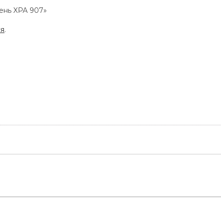
мень XPA 907»
ся
.