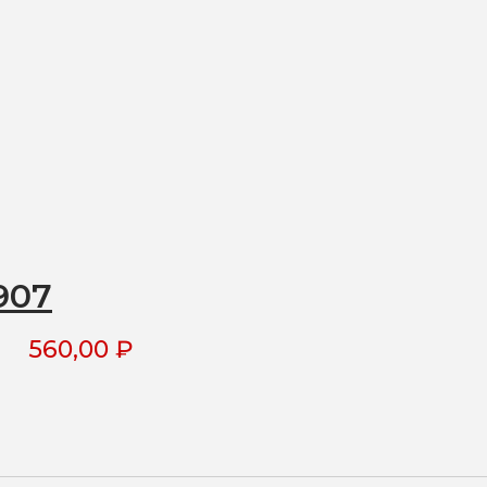
907
560,00
₽