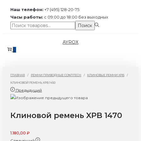
Наш телефон:
+7 (495) 128-20-75
Часы работы:
с 09:00 до 18:00 без выходных
Поиск:>
Поиск
Перейти
Перейти
AYROX
к
к
0
навигации
содержимому
ГЛАВНАЯ
/
РЕМНИ ПРИВОДНЫЕ CONTITECH
/
КЛИНОВЫЕ РЕМНИ XPB
/
КЛИНОВОЙ РЕМЕНЬ XPB 1450
Предыдущий
Клиновой ремень XPB 1470
1.180,00
₽
Следующий