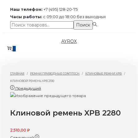
Наш телефон:
+7 (495) 128-20-75
Часы работы:
с 09:00 до 18:00 без выходных
Поиск:>
Поиск
Перейти
Перейти
AYROX
к
к
0
навигации
содержимому
ГЛАВНАЯ
/
РЕМНИ ПРИВОДНЫЕ CONTITECH
/
КЛИНОВЫЕ РЕМНИ XPB
/
КЛИНОВОЙ РЕМЕНЬ XPB 2100
Предыдущий
Клиновой ремень XPB 2280
2.510,00
₽
Следующий