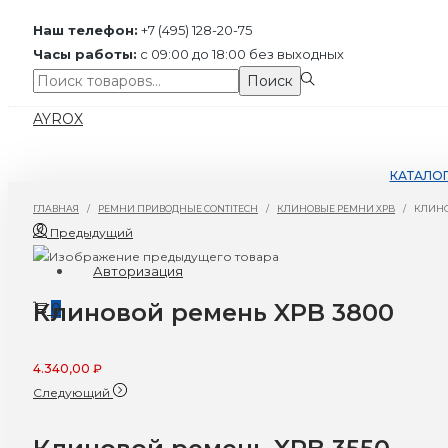
Наш телефон:
+7 (495) 128-20-75
Часы работы:
с 09:00 до 18:00 без выходных
Поиск:>
Поиск
Перейти
Перейти
AYROX
к
к
навигации
содержимому
КАТАЛО
ГЛАВНАЯ
/
РЕМНИ ПРИВОДНЫЕ CONTITECH
/
КЛИНОВЫЕ РЕМНИ XPB
/
КЛИНО
Предыдущий
Авторизация
Клиновой ремень XPB 3800
0
4.340,00
₽
Следующий