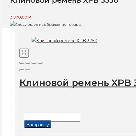
Клиновой ремень XPB 3550
3.970,00
₽
Клиновой ремень XPB 
Количество
товара
В корзину
Клиновой