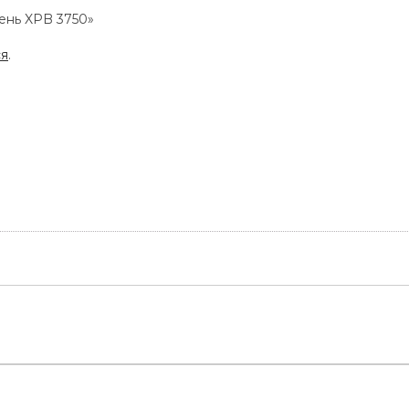
мень XPB 3750»
ся
.