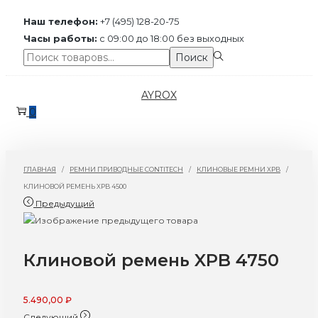
Наш телефон:
+7 (495) 128-20-75
Часы работы:
с 09:00 до 18:00 без выходных
Поиск:>
Поиск
Перейти
Перейти
AYROX
к
к
0
навигации
содержимому
ГЛАВНАЯ
/
РЕМНИ ПРИВОДНЫЕ CONTITECH
/
КЛИНОВЫЕ РЕМНИ XPB
/
КЛИНОВОЙ РЕМЕНЬ XPB 4500
Предыдущий
Клиновой ремень XPB 4750
5.490,00
₽
Следующий