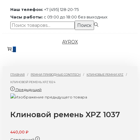
Наш телефон:
+7 (495) 128-20-75
Часы работы:
с 09:00 до 18:00 без выходных
Поиск:>
Поиск
Перейти
Перейти
AYROX
к
к
0
навигации
содержимому
ГЛАВНАЯ
/
РЕМНИ ПРИВОДНЫЕ CONTITECH
/
КЛИНОВЫЕ РЕМНИ XPZ
/
КЛИНОВОЙ РЕМЕНЬ XPZ 1024
Предыдущий
Клиновой ремень XPZ 1037
440,00
₽
Следующий