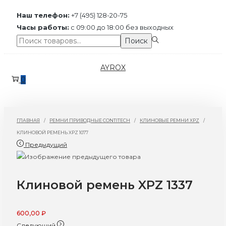
Наш телефон:
+7 (495) 128-20-75
Часы работы:
с 09:00 до 18:00 без выходных
Поиск:>
Поиск
Перейти
Перейти
AYROX
к
к
0
навигации
содержимому
ГЛАВНАЯ
/
РЕМНИ ПРИВОДНЫЕ CONTITECH
/
КЛИНОВЫЕ РЕМНИ XPZ
/
КЛИНОВОЙ РЕМЕНЬ XPZ 1077
Предыдущий
Клиновой ремень XPZ 1337
600,00
₽
Следующий