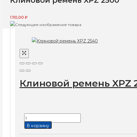
Клиновой ремень XPZ 2500
1.110,00
₽
Клиновой ремень XPZ 
Количество
товара
В корзину
Клиновой