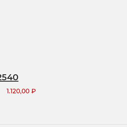
2540
1.120,00
₽