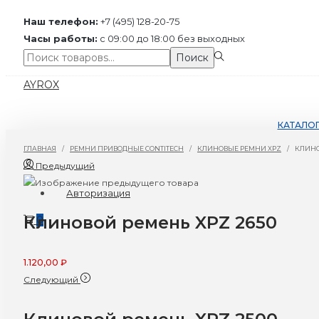
Наш телефон:
+7 (495) 128-20-75
Часы работы:
с 09:00 до 18:00 без выходных
Поиск:>
Поиск
Перейти
Перейти
AYROX
к
к
навигации
содержимому
КАТАЛО
ГЛАВНАЯ
/
РЕМНИ ПРИВОДНЫЕ CONTITECH
/
КЛИНОВЫЕ РЕМНИ XPZ
/
КЛИНО
Предыдущий
Авторизация
Клиновой ремень XPZ 2650
0
1.120,00
₽
Следующий